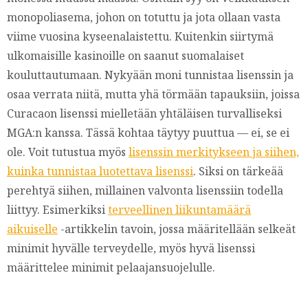
monopoliasema, johon on totuttu ja jota ollaan vasta
viime vuosina kyseenalaistettu. Kuitenkin siirtymä
ulkomaisille kasinoille on saanut suomalaiset
kouluttautumaan. Nykyään moni tunnistaa lisenssin ja
osaa verrata niitä, mutta yhä törmään tapauksiin, joissa
Curacaon lisenssi mielletään yhtäläisen turvalliseksi
MGA:n kanssa. Tässä kohtaa täytyy puuttua — ei, se ei
ole. Voit tutustua myös
lisenssin merkitykseen ja siihen,
kuinka tunnistaa luotettava lisenssi
. Siksi on tärkeää
perehtyä siihen, millainen valvonta lisenssiin todella
liittyy. Esimerkiksi
terveellinen liikuntamäärä
aikuiselle
-artikkelin tavoin, jossa määritellään selkeät
minimit hyvälle terveydelle, myös hyvä lisenssi
määrittelee minimit pelaajansuojelulle.