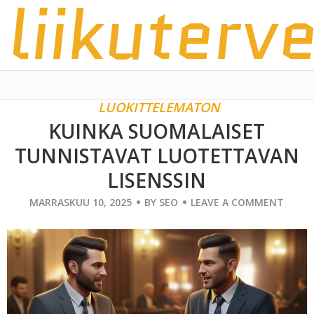
liikuter
LUOKITTELEMATON
KUINKA SUOMALAISET
TUNNISTAVAT LUOTETTAVAN
LISENSSIN
MARRASKUU 10, 2025
BY
SEO
LEAVE A COMMENT