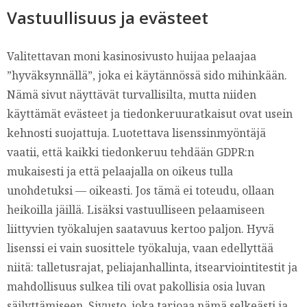
Vastuullisuus ja evästeet
Valitettavan moni kasinosivusto huijaa pelaajaa
”hyväksynnällä”, joka ei käytännössä sido mihinkään.
Nämä sivut näyttävät turvallisilta, mutta niiden
käyttämät evästeet ja tiedonkeruuratkaisut ovat usein
kehnosti suojattuja. Luotettava lisenssinmyöntäjä
vaatii, että kaikki tiedonkeruu tehdään GDPR:n
mukaisesti ja että pelaajalla on oikeus tulla
unohdetuksi — oikeasti. Jos tämä ei toteudu, ollaan
heikoilla jäillä. Lisäksi vastuulliseen pelaamiseen
liittyvien työkalujen saatavuus kertoo paljon. Hyvä
lisenssi ei vain suosittele työkaluja, vaan edellyttää
niitä: talletusrajat, peliajanhallinta, itsearviointitestit ja
mahdollisuus sulkea tili ovat pakollisia osia luvan
säilyttämiseen. Sivusto, joka tarjoaa nämä selkeästi ja