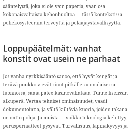
sääntelystä, joka ei ole vain paperia, vaan osa
kokonaisvaltaista kehonhuoltoa — tässä kontekstissa
peliekosysteemin terveyttä ja pelaajaystävällisyyttä.
Loppupäätelmät: vanhat
konstit ovat usein ne parhaat
Jos vanha nyrkkisääntö sanoo, että hyvät kengät ja
terävä puukko vievät sinut pitkälle suomalaisessa
luonnossa, sama pätee kasinovalintaan. Tunne lisenssin
alkuperä. Vertaa tekniset ominaisuudet, vaadi
dokumentointia, ja vältä kiiltäviä kuoria, joiden takana
on ontto pohja. Ja muista — vaikka teknologia kehittyy,
perusperiaatteet pysyvät. Turvallisuus, läpinäkyvyys ja