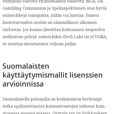
toimintaa valvova viranomainen tunnettu: MGA, UK
Gambling Commission ja Spelinspektionen ovat hyviä
esimerkkejä toimijoista, joihin voi luottaa. Toinen
luotettavuuden osoitin on säännöllinen ulkoinen
tarkastus. Jos kasino ilmoittaa kolmannen osapuolen
auditoivan pelejä, esimerkiksi iTech Labs tai eCOGRA,
se osoittaa sitoutumista reiluun peliin.
Suomalaisten
käyttäytymismallit lisenssien
arvioinnissa
Suomalaisella pelaajalla on keskimäärin herkempi
tutka epäluotettavien kasinosivustojen suhteen kuin
monessa muussa maassa. Osittain syy on Veikkauksen