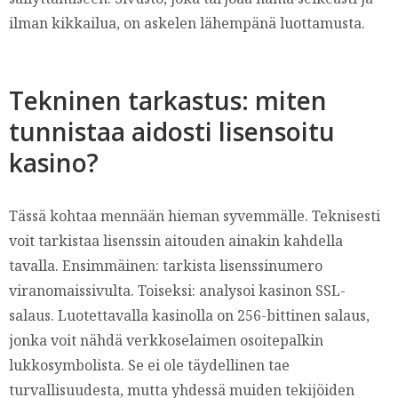
ilman kikkailua, on askelen lähempänä luottamusta.
Tekninen tarkastus: miten
tunnistaa aidosti lisensoitu
kasino?
Tässä kohtaa mennään hieman syvemmälle. Teknisesti
voit tarkistaa lisenssin aitouden ainakin kahdella
tavalla. Ensimmäinen: tarkista lisenssinumero
viranomaissivulta. Toiseksi: analysoi kasinon SSL-
salaus. Luotettavalla kasinolla on 256-bittinen salaus,
jonka voit nähdä verkkoselaimen osoitepalkin
lukkosymbolista. Se ei ole täydellinen tae
turvallisuudesta, mutta yhdessä muiden tekijöiden