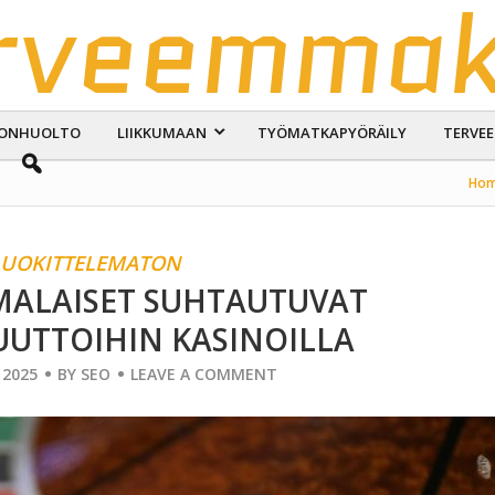
erveemma
HONHUOLTO
LIIKKUMAAN
TYÖMATKAPYÖRÄILY
TERVEE
Ho
LUOKITTELEMATON
MALAISET SUHTAUTUVAT
UTTOIHIN KASINOILLA
 2025
BY
SEO
LEAVE A COMMENT