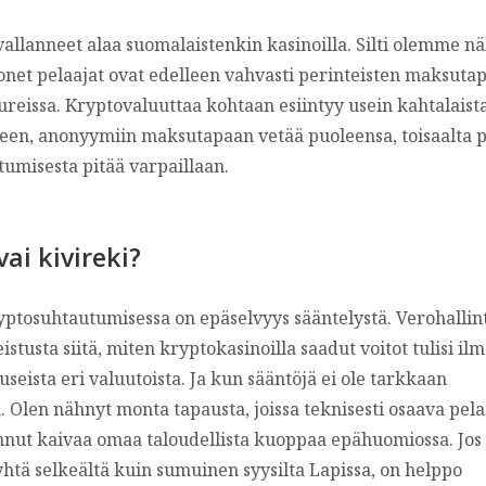
vallanneet alaa suomalaistenkin kasinoilla. Silti olemme n
et pelaajat ovat edelleen vahvasti perinteisten maksutap
reissa. Kryptovaluuttaa kohtaan esiintyy usein kahtalaist
iseen, anonyymiin maksutapaan vetää puoleensa, toisaalta 
tumisesta pitää varpaillaan.
vai kivireki?
yptosuhtautumisessa on epäselvyys sääntelystä. Verohallint
istusta siitä, miten kryptokasinoilla saadut voitot tulisi ilm
seista eri valuutoista. Ja kun sääntöjä ei ole tarkkaan
. Olen nähnyt monta tapausta, joissa teknisesti osaava pela
nnut kaivaa omaa taloudellista kuoppaa epähuomiossa. Jos
htä selkeältä kuin sumuinen syysilta Lapissa, on helppo