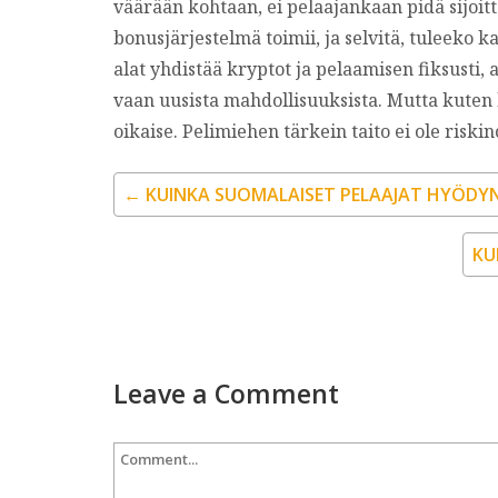
väärään kohtaan, ei pelaajankaan pidä sijoitt
bonusjärjestelmä toimii, ja selvitä, tuleeko k
alat yhdistää kryptot ja pelaamisen fiksusti, 
vaan uusista mahdollisuuksista. Mutta kuten k
oikaise. Pelimiehen tärkein taito ei ole riski
← KUINKA SUOMALAISET PELAAJAT HYÖDYN
KU
Leave a Comment