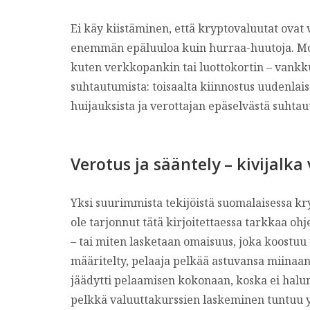
Ei käy kiistäminen, että kryptovaluutat ovat 
enemmän epäluuloa kuin hurraa-huutoja. Mon
kuten verkkopankin tai luottokortin – vankku
suhtautumista: toisaalta kiinnostus uudenla
huijauksista ja verottajan epäselvästä suhtau
Verotus ja sääntely – kivijalka 
Yksi suurimmista tekijöistä suomalaisessa kr
ole tarjonnut tätä kirjoitettaessa tarkkaa ohje
– tai miten lasketaan omaisuus, joka koostuu u
määritelty, pelaaja pelkää astuvansa miinaan
jäädytti pelaamisen kokonaan, koska ei halu
pelkkä valuuttakurssien laskeminen tuntuu y