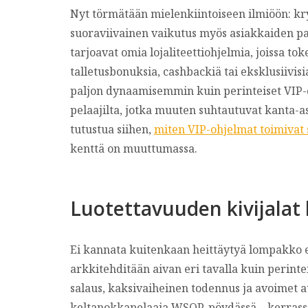
Nyt törmätään mielenkiintoiseen ilmiöön: kry
suoraviivainen vaikutus myös asiakkaiden p
tarjoavat omia lojaliteettiohjelmia, joissa to
talletusbonuksia, cashbackiä tai eksklusiivi
paljon dynaamisemmin kuin perinteiset VIP-
pelaajilta, jotka muuten suhtautuvat kanta-as
tutustua siihen,
miten VIP-ohjelmat toimivat s
kenttä on muuttumassa.
Luotettavuuden kivijalat
Ei kannata kuitenkaan heittäytyä lompakko e
arkkitehditään aivan eri tavalla kuin perinte
salaus, kaksivaiheinen todennus ja avoimet a
keltanokkapelaaja WSOP-pöydässä – kerrassaa