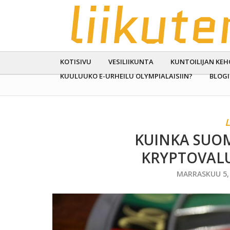
liikut
KOTISIVU
VESILIIKUNTA
KUNTOILIJAN KE
KUULUUKO E-URHEILU OLYMPIALAISIIN?
BLOGI
KUINKA SUO
KRYPTOVALU
MARRASKUU 5,