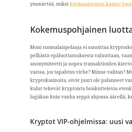
ymmärtää, miksi
hyvämaineinen kasino Suo
Kokemuspohjainen luotta
Moni suomalaispelaaja ei sanoittaa kryptoskept
pelkästä epäluottamuksesta valuuttaan, vaan k
anonymiteetti ja nopea transaktioiden kierto
vastaa, jos tapahtuu virhe? Minne valitan? Mut
kryptokasinoita, eivät juuri ole palanneet v
kulut tekevät kryptoista houkuttelevia etenki
logiikan kuin vanha seppä ahjonsa äärellä, kr
Kryptot VIP-ohjelmissa: uusi va