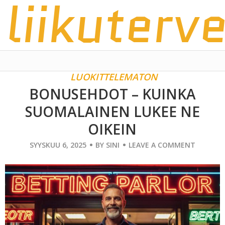
liikuter
LUOKITTELEMATON
BONUSEHDOT – KUINKA
SUOMALAINEN LUKEE NE
OIKEIN
SYYSKUU 6, 2025
BY
SINI
LEAVE A COMMENT