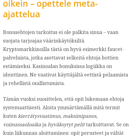
oikein – opettele meta-
ajattelua
Bonusehtojen tarkoitus ei ole palkita sinua – vaan
suojata tarjoajaa väärinkäytöksiltä.
Kryptomarkkinoilla tästä on hyvä esimerkki faucet-
palveluista, jotka asettavat selkeitä ehtoja bottien
estämiseksi. Kasinoalan bonuksissa logiikka on
identtinen. Ne vaativat käyttäjältä eettistä pelaamista
ja rehellistä osallistumista.
Tämän vuoksi suosittelen, että opit lukemaan ehtoja
systemaattisesti. Aloita ymmärtämällä mitä termit
kuten
kierrätysvaatimus
,
maksimipanos
,
voimassaoloaika
ja
hyväksytyt pelit
tarkoittavat. Se on
kuin liikunnan aloittaminen: opit perusteet ja vältät