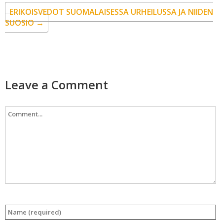
ERIKOISVEDOT SUOMALAISESSA URHEILUSSA JA NIIDEN
SUOSIO →
Leave a Comment