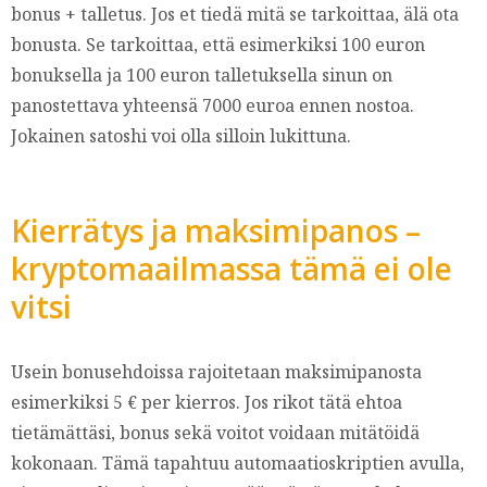
bonus + talletus. Jos et tiedä mitä se tarkoittaa, älä ota
bonusta. Se tarkoittaa, että esimerkiksi 100 euron
bonuksella ja 100 euron talletuksella sinun on
panostettava yhteensä 7000 euroa ennen nostoa.
Jokainen satoshi voi olla silloin lukittuna.
Kierrätys ja maksimipanos –
kryptomaailmassa tämä ei ole
vitsi
Usein bonusehdoissa rajoitetaan maksimipanosta
esimerkiksi 5 € per kierros. Jos rikot tätä ehtoa
tietämättäsi, bonus sekä voitot voidaan mitätöidä
kokonaan. Tämä tapahtuu automaatioskriptien avulla,