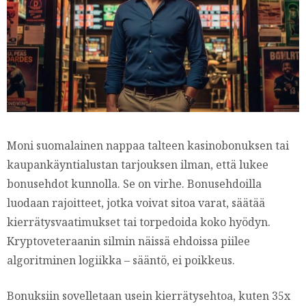
Moni suomalainen nappaa talteen kasinobonuksen tai
kaupankäyntialustan tarjouksen ilman, että lukee
bonusehdot kunnolla. Se on virhe. Bonusehdoilla
luodaan rajoitteet, jotka voivat sitoa varat, säätää
kierrätysvaatimukset tai torpedoida koko hyödyn.
Kryptoveteraanin silmin näissä ehdoissa piilee
algoritminen logiikka – sääntö, ei poikkeus.
Bonuksiin sovelletaan usein kierrätysehtoa, kuten 35x