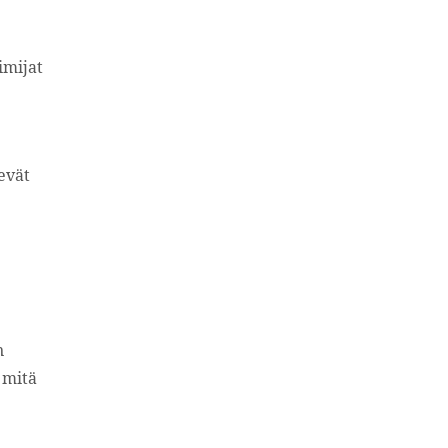
imijat
evät
n
 mitä