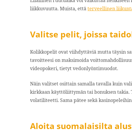
Liiallinen ruutuaika voi vaikuttaa henkiseen 
liikkuvuutta. Muista, että
terveellinen liikun
Valitse pelit, joissa taid
Kolikkopelit ovat viihdyttäviä mutta täysin s
tavoitteesi on maksimoida voittomahdollisuus, 
videopokeri, tietyt vedonlyöntimuodot.
Näin valitset osittain samalla tavalla kuin val
kirkkaan käyttöliittymän tai bonuksen takia. T
volatiliteetti. Sama pätee sekä kasinopeleihi
Aloita suomalaisilta alus