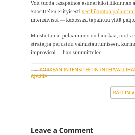
Voit tuoda tasapainoa esimerkiksi liikunnan av
Suosittelen erityisesti
vesiliikuntaa palautum
intensiivistä — kehossasi tapahtuu yhtä paljo
Muista tämä: pelaaminen on hauskaa, mutta va
strategia perustuu valmistautumiseen, kurin
improvisoi — hän suunnittelee.
← KORKEAN INTENSITEETIN INTERVALLIHAR
AJASSA
RALLIN 
Leave a Comment