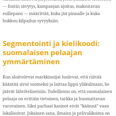
— fontin sävytys, kampanjan ajoitus, maksutavan
esillepano — määrittää, kuka jää pinnalle ja kuka
hukkuu kilpailun syvyyksiin.
Segmentointi ja kielikoodi:
suomalaisen pelaajan
ymmärtäminen
Kun aloittelevat markkinoijat luulevat, että riittää
kääntää sivut suomeksi ja laittaa lippu yläkulmaan, he
jäävät lähtötelineisiin. Todellisuus on, että suomalainen
pelaaja on erittäin tietoinen, tarkka ja huomattavan
varovainen. Siksi parhaat kasinot eivät ”käännä” vaan
lokalisoivat. Jokainen sana, ilmaisu ja pelivalikoima on