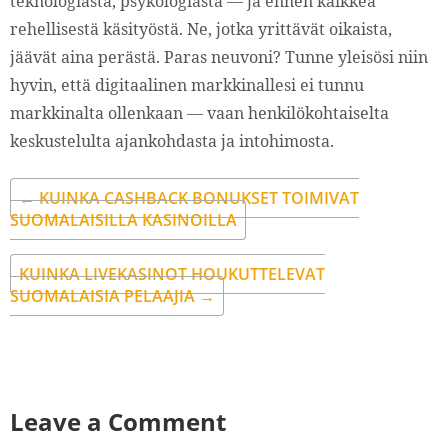
teknologiasta, psykologiasta — ja ennen kaikkea
rehellisestä käsityöstä. Ne, jotka yrittävät oikaista,
jäävät aina perästä. Paras neuvoni? Tunne yleisösi niin
hyvin, että digitaalinen markkinallesi ei tunnu
markkinalta ollenkaan — vaan henkilökohtaiselta
keskustelulta ajankohdasta ja intohimosta.
← KUINKA CASHBACK BONUKSET TOIMIVAT
SUOMALAISILLA KASINOILLA
KUINKA LIVEKASINOT HOUKUTTELEVAT
SUOMALAISIA PELAAJIA →
Leave a Comment