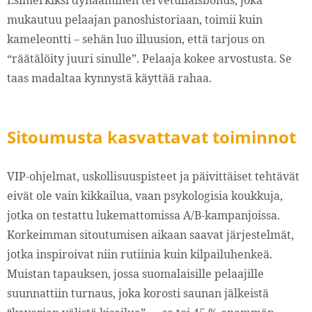
Esimerkiksi dynaaminen tervetuliaisbonus, joka
mukautuu pelaajan panoshistoriaan, toimii kuin
kameleontti – sehän luo illuusion, että tarjous on
“räätälöity juuri sinulle”. Pelaaja kokee arvostusta. Se
taas madaltaa kynnystä käyttää rahaa.
Sitoumusta kasvattavat toiminnot
VIP-ohjelmat, uskollisuuspisteet ja päivittäiset tehtävät
eivät ole vain kikkailua, vaan psykologisia koukkuja,
jotka on testattu lukemattomissa A/B-kampanjoissa.
Korkeimman sitoutumisen aikaan saavat järjestelmät,
jotka inspiroivat niin rutiinia kuin kilpailuhenkeä.
Muistan tapauksen, jossa suomalaisille pelaajille
suunnattiin turnaus, joka korosti saunan jälkeistä