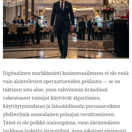
Digitaalinen markkinointi kasinomaailmassa ei ole enää
vain aloittelevien operaattoreiden pelilauta — se on
taktinen sota-alue, jossa vahvimmin brändinsä
rakentaneet toimijat käyttävät algoritmien,
käyttäytymisdatan ja lainsäädännön porsaanreikien
yhdistelmiä suomalaisen pelaajan tavoittamiseen.
Tämä ei ole pelkkä mainospinna, vaan äärimmäisen
tarkkaan laskettu järjestelmä, jossa jokainen elementti